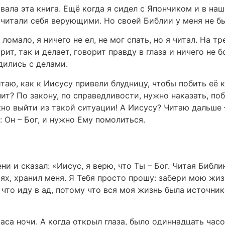
вала эта книга. Ещё когда я сидел с Япончиком и в на
считали себя верующими. Но своей Библии у меня не б
ломало, я ничего не ел, не мог спать, но я читал. На тр
рит, так и делает, говорит правду в глаза и ничего не 
дились с делами.
итаю, как к Иисусу привели блудницу, чтобы побить её 
т? По закону, по справедливости, нужно наказать, поб
о выйти из такой ситуации! А Иисусу? Читаю дальше –
 Он – Бог, и нужно Ему помолиться.
и и сказал: «Иисус, я верю, что Ты – Бог. Читая Библию
х, хранил меня. Я Тебя просто прошу: забери мою жизн
 что иду в ад, потому что вся моя жизнь была источни
аса ночи. А когда открыл глаза, было одиннадцать часо