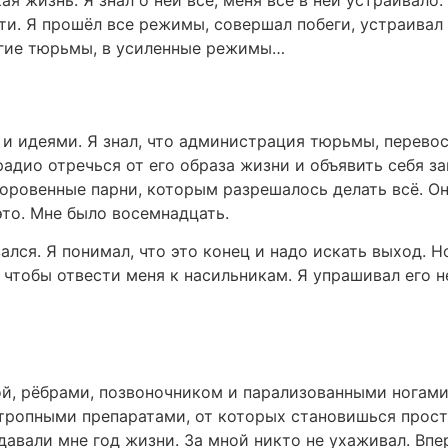
кая жизнь. Я знал о ней всё, меня всё в ней устраивало
ти. Я прошёл все режимы, совершал побеги, устраивал
угие тюрьмы, в усиленные режимы…
 и идеями. Я знал, что администрация тюрьмы, перево
адио отречься от его образа жизни и объявить себя 
оровенные парни, которым разрешалось делать всё. Он
это. Мне было восемнадцать.
ался. Я понимал, что это конец и надо искать выход. Н
чтобы отвести меня к насильникам. Я упрашивал его не
ой, рёбрами, позвоночником и парализованными ногам
тропными препаратами, от которых становишься просто
 давали мне год жизни. За мной никто не ухаживал. Вп