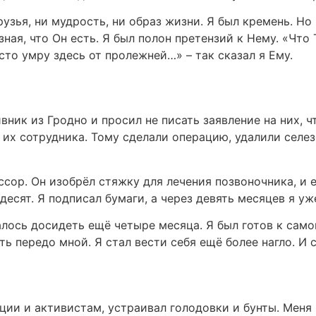
узья, ни мудрость, ни образ жизни. Я был кремень. Но 
 зная, что Он есть. Я был полон претензий к Нему. «Чт
росто умру здесь от пролежней…» – так сказал я Ему.
вник из Гродно и просил не писать заявление на них, 
л их сотрудника. Тому сделали операцию, удалили селез
ссор. Он изобрёл стяжку для лечения позвоночника, и
ьдесят. Я подписал бумаги, а через девять месяцев я уж
алось досидеть ещё четыре месяца. Я был готов к сам
ть передо мной. Я стал вести себя ещё более нагло. И
ии и активистам, устраивал голодовки и бунты. Меня 