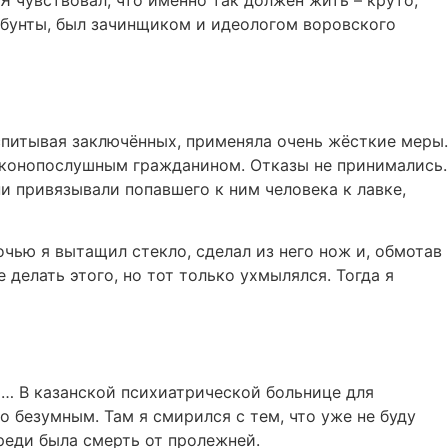
. Я чувствовал, что именно так должен жить – круто,
 бунты, был зачинщиком и идеологом воровского
спитывая заключённых, применяла очень жёсткие меры.
законопослушным гражданином. Отказы не принимались.
и привязывали попавшего к ним человека к лавке,
очью я вытащил стекло, сделал из него нож и, обмотав
 делать этого, но тот только ухмылялся. Тогда я
и… В казанской психиатрической больнице для
 безумным. Там я смирился с тем, что уже не буду
ереди была смерть от пролежней.