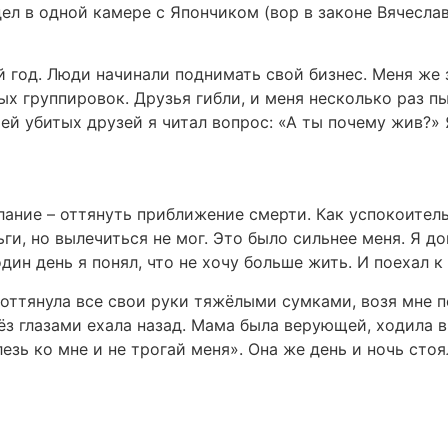
ел в одной камере с Япончиком (вор в законе Вячеслав
-й год. Люди начинали поднимать свой бизнес. Меня ж
х группировок. Друзья гибли, и меня несколько раз п
ей убитых друзей я читал вопрос: «А ты почему жив?» 
лание – оттянуть приближение смерти. Как успокоител
ги, но вылечиться не мог. Это было сильнее меня. Я до
дин день я понял, что не хочу больше жить. И поехал к
ттянула все свои руки тяжёлыми сумками, возя мне пер
лёз глазами ехала назад. Мама была верующей, ходила 
 лезь ко мне и не трогай меня». Она же день и ночь сто