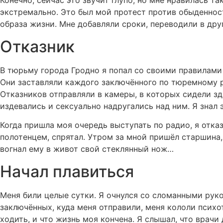
Конечно, сейчас это звучит глупо, но мне нравилась та
экстремально. Это был мой протест против обыденнос
образа жизни. Мне добавляли сроки, переводили в др
Отказник
В тюрьму города Гродно я попал со своими правилами
Они заставляли каждого заключённого по тюремному р
Отказников отправляли в камеры, в которых сидели зд
издевались и сексуально надругались над ним. Я знал 
Когда пришла моя очередь выступать по радио, я отказ
полотенцем, спрятал. Утром за мной пришёл старшина, 
вогнал ему в живот свой стеклянный нож…
Начал плавиться
Меня били целые сутки. Я очнулся со сломанными рук
заключённых, куда меня отправили, меня кололи психо
ходить, и что жизнь моя кончена. Я слышал, что врачи