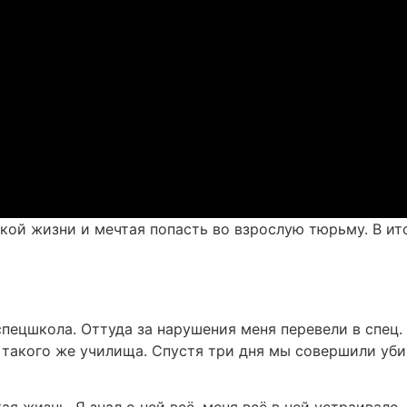
ской жизни и мечтая попасть во взрослую тюрьму. В ит
 спецшкола. Оттуда за нарушения меня перевели в спец.
 такого же училища. Спустя три дня мы совершили убий