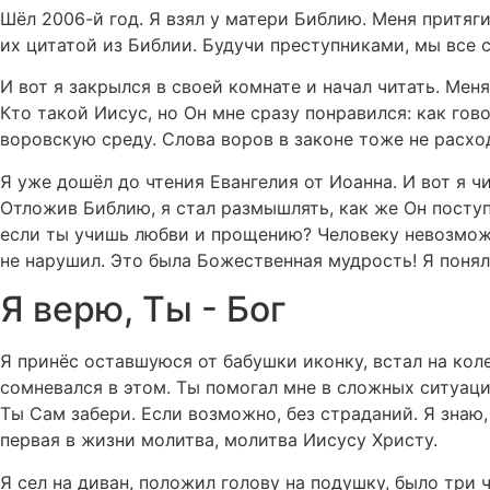
Шёл 2006-й год. Я взял у матери Библию. Меня притяги
их цитатой из Библии. Будучи преступниками, мы все 
И вот я закрылся в своей комнате и начал читать. Меня 
Кто такой Иисус, но Он мне сразу понравился: как гово
воровскую среду. Слова воров в законе тоже не расхо
Я уже дошёл до чтения Евангелия от Иоанна. И вот я ч
Отложив Библию, я стал размышлять, как же Он поступи
если ты учишь любви и прощению? Человеку невозможн
не нарушил. Это была Божественная мудрость! Я понял:
Я верю, Ты - Бог
Я принёс оставшуюся от бабушки иконку, встал на колен
сомневался в этом. Ты помогал мне в сложных ситуация
Ты Сам забери. Если возможно, без страданий. Я знаю,
первая в жизни молитва, молитва Иисусу Христу.
Я сел на диван, положил голову на подушку, было три ч