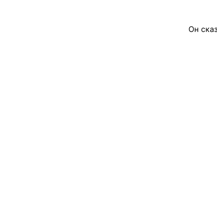
Он сказал им: 
Он 