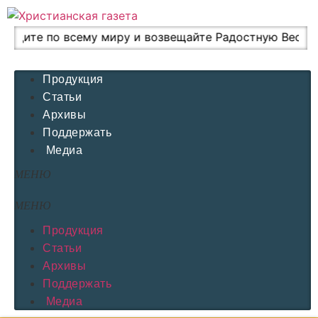
Перейти
к
дите по всему миру и возвещайте Радостную Весть всем
содержимому
10 августа, 2026
Продукция
Статьи
Архивы
Поддержать
Медиа
Продукция
Статьи
Архивы
Поддержать
Медиа