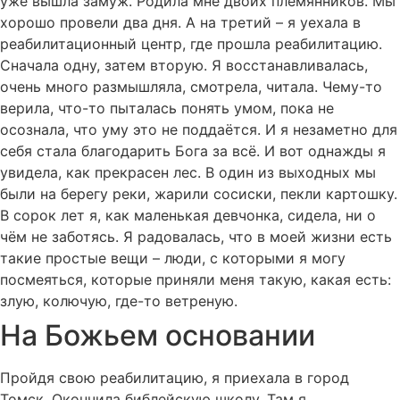
уже вышла замуж. Родила мне двоих племянников. Мы
хорошо провели два дня. А на третий – я уехала в
реабилитационный центр, где прошла реабилитацию.
Сначала одну, затем вторую. Я восстанавливалась,
очень много размышляла, смотрела, читала. Чему-то
верила, что-то пыталась понять умом, пока не
осознала, что уму это не поддаётся. И я незаметно для
себя стала благодарить Бога за всё. И вот однажды я
увидела, как прекрасен лес. В один из выходных мы
были на берегу реки, жарили сосиски, пекли картошку.
В сорок лет я, как маленькая девчонка, сидела, ни о
чём не заботясь. Я радовалась, что в моей жизни есть
такие простые вещи – люди, с которыми я могу
посмеяться, которые приняли меня такую, какая есть:
злую, колючую, где-то ветреную.
На Божьем основании
Пройдя свою реабилитацию, я приехала в город
Томск. Окончила библейскую школу. Там я